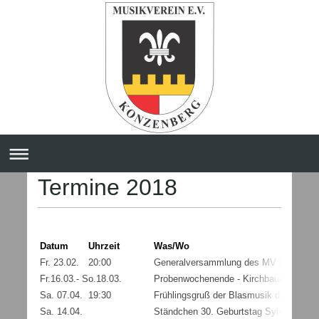
Termine 2018
Datum
Uhrzeit
Was/Wo
Fr. 23.02.
20:00
Generalversammlung des MV Konzenbe
Fr.16.03.- So.18.03.
Probenwochenende - Kirchbauer in Bub
Sa. 07.04.
19:30
Frühlingsgruß der Blasmusik des MVK
Sa. 14.04.
Ständchen 30. Geburtstag Sylvia Schus