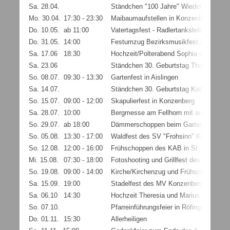
Sa. 28.04.
Ständchen "100 Jahre" Wiedemann
Mo. 30.04.
17:30 - 23:30
Maibaumaufstellen in Konzenberg
Do. 10.05.
ab 11:00
Vatertagsfest - Radlertankstelle Offinge
Do. 31.05.
14:00
Festumzug Bezirksmusikfest 2018 in E
Sa. 17.06
18:30
Hochzeit/Polterabend Sophia und Chris
Sa. 23.06
Ständchen 30. Geburtstag Thomas Billi
So. 08.07.
09:30 - 13:30
Gartenfest in Aislingen
Sa. 14.07.
Ständchen 30. Geburtstag Katrin Billich
So. 15.07.
09:00 - 12:00
Skapulierfest in Konzenberg
Sa. 28.07.
10:00
Bergmesse am Fellhorn mit anschließ
So. 29.07.
ab 18:00
Dämmerschoppen beim Gartenfest in Kick
So. 05.08.
13:30 - 17:00
Waldfest des SV "Frohsinn" Konzenberg
So. 12.08.
12:00 - 16:00
Frühschoppen des KAB in St. Martin (Pf
Mi. 15.08.
07:30 - 18:00
Fotoshooting und Grillfest des MV Kon
So. 19.08.
09:00 - 14:00
Kirche/Kirchenzug und Frühschoppen in
Sa. 15.09.
19:00
Stadelfest des MV Konzenberg im Stad
Sa. 06.10
14:30
Hochzeit Theresia und Marius
So. 07.10.
Pfarreinführungsfeier in Röfingen
Do. 01.11.
15:30
Allerheiligen